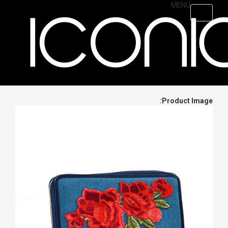
MENU
Skip
Toggle
to
navigation
main
content
Product Image: